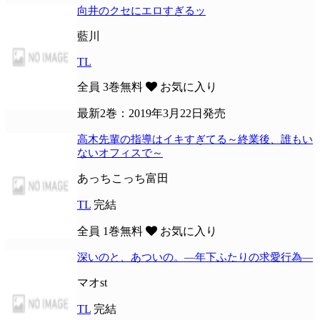
向井のクセにエロすぎるッ
藍川
TL
全員
3巻無料
お気に入り
最新2巻：2019年3月22日発売
高木先輩の指導はイキすぎてる～終業後、誰もい
ないオフィスで～
あっちこっち富田
TL
完結
全員
1巻無料
お気に入り
深いのと、あついの。―年下ふたりの求愛行為―
マオst
TL
完結