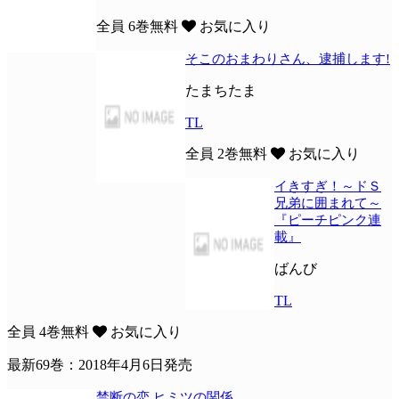
全員
6巻無料
お気に入り
そこのおまわりさん、逮捕します!
たまちたま
TL
全員
2巻無料
お気に入り
イきすぎ！～ドＳ
兄弟に囲まれて～
『ピーチピンク連
載』
ばんび
TL
全員
4巻無料
お気に入り
最新69巻：2018年4月6日発売
禁断の恋 ヒミツの関係