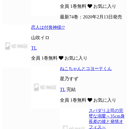
全員
1巻無料
お気に入り
最新74巻：2020年2月13日発売
恋人は付喪神様!?
山吹イロ
TL
全員
1巻無料
お気に入り
ねこちゃんとコヨーテくん
星乃すず
TL
完結
全員
1巻無料
お気に入り
スパダリ上司の完
璧な溺愛～35cm身
長差の彼と発情オ
フィス～