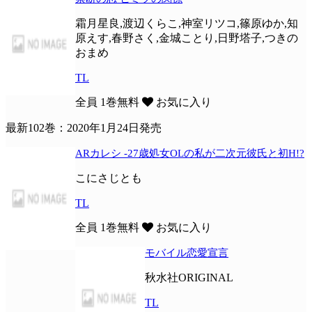
霜月星良,渡辺くらこ,神室リツコ,篠原ゆか,知
原えす,春野さく,金城ことり,日野塔子,つきの
おまめ
TL
全員
1巻無料
お気に入り
最新102巻：2020年1月24日発売
ARカレシ -27歳処女OLの私が二次元彼氏と初H!?
こにさじとも
TL
全員
1巻無料
お気に入り
モバイル恋愛宣言
秋水社ORIGINAL
TL