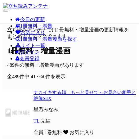
今日の更新
1冊無料・増量
立ち読みアンテナでは1冊無料・増量漫画の更新情報を
お気に入り
まとめてチェックできます
1冊無料・増量漫画を探す
サイト一覧
1冊無料・増量漫画
ログイン
会員登録
489件の無料・増量漫画があります
全489件中 41～60件を表示
ナカイキする顔、もっと見せて～お見合い相手と
絶倫SEX
星乃みなみ
TL
完結
全員
1巻無料
お気に入り