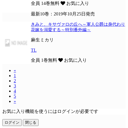
全員
14巻無料
お気に入り
最新10巻：2019年10月25日発売
きみと、キサヴァロの丘へ～軍人公爵は身代わり
花嫁を溺愛する～特別番外編～
麻生ミカリ
TL
全員
1巻無料
お気に入り
«
前
1
の
2
20
3
件
4
5
»
次
の
お気に入り機能を使うにはログインが必要です
20
件
ログイン
閉じる